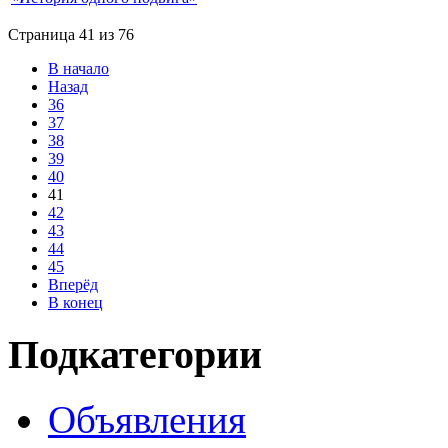
Страница 41 из 76
В начало
Назад
36
37
38
39
40
41
42
43
44
45
Вперёд
В конец
Подкатегории
Объявления