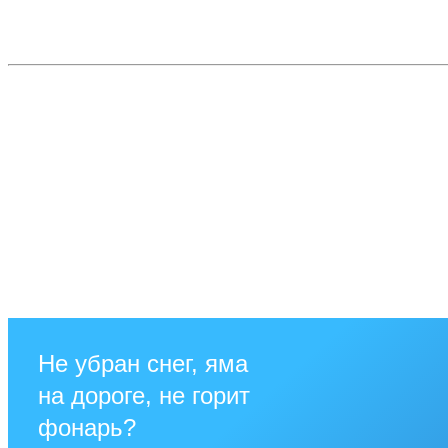
Не убран снег, яма
на дороге, не горит
фонарь?