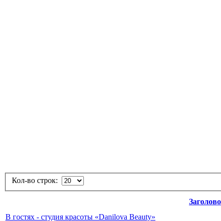
Кол-во строк:
Заголов
В гостях - студия красоты «Danilova Beauty»