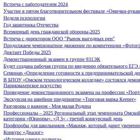
Встреча с работодателем 2024
Участие в пятом благотворительном фестивале «Омички-рука
Неделя психологии
Год защитника Отечества
Всемирный день гражданской обороны-2025
Встреча с директором ООО "Рынок выгодных цен"
Продолжаем чемпионатное движение по компетенции «Фотог
Диктант Победы 2025
Демонстрационный экзамен в группе 931ЭК
Будет создана рабочая группа по введению обязательного ЕГЭ
Семинар «Определение готовности к предпринимательской де
В БПОУ «Омском технологическом колледже» состоялся демо
Парикмахерское искусство
Проведение демонстрационного экзамена на профессии «Пор
Экскурсия на швейное предприятие «Торговая марка Кeeper»
Разговоры о важном - Моя малая Родина
Профессионалы – 2025 Региональный этап чемпионата Омской
категории «Юниоры». «Д 3» - третий конкурсный день
Профпробы для школьников «Макияж, который дарит уверенно
Конкурс «Диалог»
«История одного подвига»