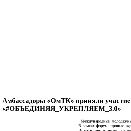
Амбассадоры «ОмТК» приняли участие
«#ОБЪЕДИНЯЯ_УКРЕПЛЯЕМ_3.0»
Международный молодежный
В рамках форума прошло ряд
Интерактивная лекция от в