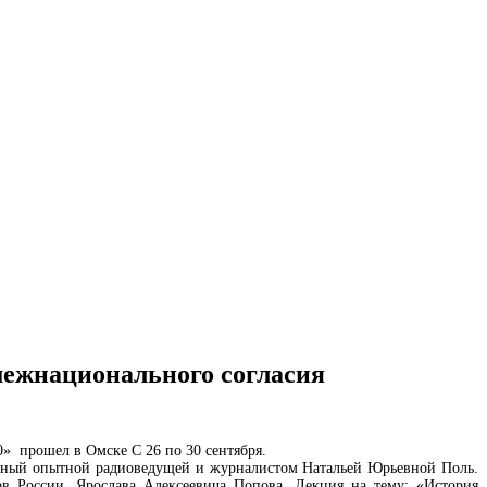
ежнационального согласия
0» прошел в Омске С 26 по 30 сентября.
енный опытной радиоведущей и журналистом Натальей Юрьевной Поль.
ов России, Ярослава Алексеевича Попова. Лекция на тему: «История