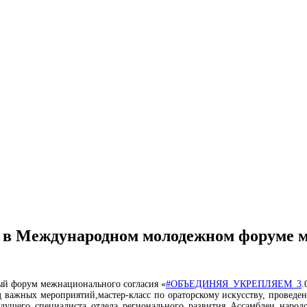
 в Международном молодежном форуме м
 форум межнационального согласия «
#ОБЪЕДИНЯЯ_УКРЕПЛЯЕМ_3
.
 важных мероприятий,мастер-класс по ораторскому искусству, провед
едущего специалиста отдела регионального развития Ассамблеи народ