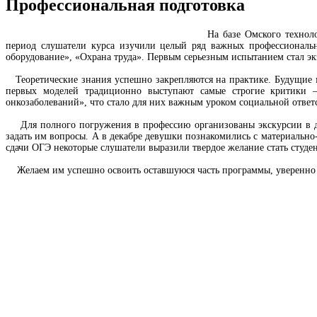
Профессиональная подготовка
На базе Омского технологи
период слушатели курса изучили целый ряд важных профессиональн
оборудование», «Охрана труда». Первым серьезным испытанием стал э
Теоретические знания успешно закрепляются на практике. Будущие м
первых моделей традиционно выступают самые строгие критики 
онкозаболеваний», что стало для них важным уроком социальной ответ
Для полного погружения в профессию организованы экскурсии в де
задать им вопросы. А в декабре девушки познакомились с материально
сдачи ОГЭ некоторые слушатели выразили твердое желание стать студ
Желаем им успешно освоить оставшуюся часть программы, уверенно с