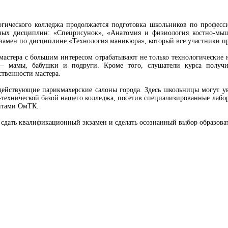
ческого колледжа продолжается подготовка школьников по професс
ых дисциплин: «Спецрисунок», «Анатомия и физиология костно-мыше
кзамен по дисциплине «Технология маникюра», который все участники п
астера с большим интересом отрабатывают не только технологические 
— мамы, бабушки и подруги. Кроме того, слушатели курса получил
ственности мастера.
йствующие парикмахерские салоны города. Здесь школьницы могут уви
-технической базой нашего колледжа, посетив специализированные лабо
ентами ОмТК.
дать квалификационный экзамен и сделать осознанный выбор образоват