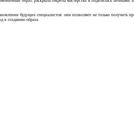
 гармоничный образ, раскрыла секреты мастерства и поделилась личными 
влении будущих специалистов: они позволяют не только получить пра
д к созданию образа.