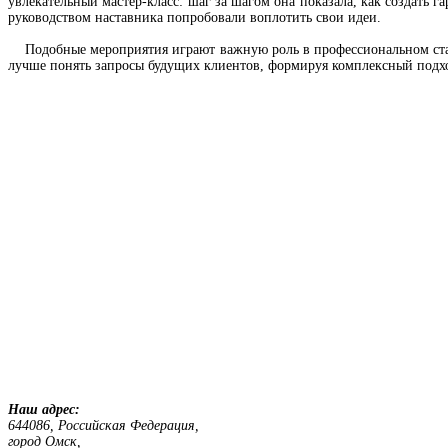
увлекательный мастер-класс: шаг за шагом она показала, как создать
руководством наставника попробовали воплотить свои идеи.
Подобные мероприятия играют важную роль в профессиональном стано
лучше понять запросы будущих клиентов, формируя комплексный подхо
Наш адрес:
644086, Российская Федерация,
город Омск,