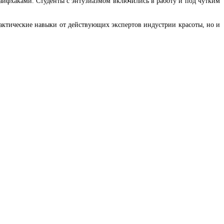
лайфхаками. Студенты с энтузиазмом включились в работу и под чутким
ктические навыки от действующих экспертов индустрии красоты, но и