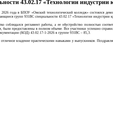
ности 43.02.17 «Технологии индустрии 
2026 года в БПОУ «Омский технологический колледж» состоялся демо
ающиеся групп 931ВС специальности 43.02.17 «Технологии индустрии к
 соблюдался регламент работы, а ее обустройство полностью соответс
 были предоставлены в полном объеме. Все участники успешно справил
кументации (КОД) 43.02.17-1-2026 в группе 931ВС – 85,3.
 отличное владение практическими навыками у выпускников. Поздравляе