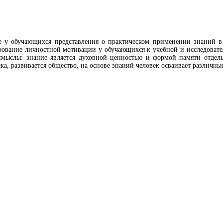
е у обучающихся представления о практическом применении знаний в
ование личностной мотивации у обучающихся к учебной и исследовател
смыслы: знание является духовной ценностью и формой памяти отдель
, развивается общество, на основе знаний человек осваивает различные