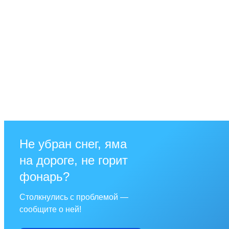
Не убран снег, яма
на дороге, не горит
фонарь?
Столкнулись с проблемой —
сообщите о ней!