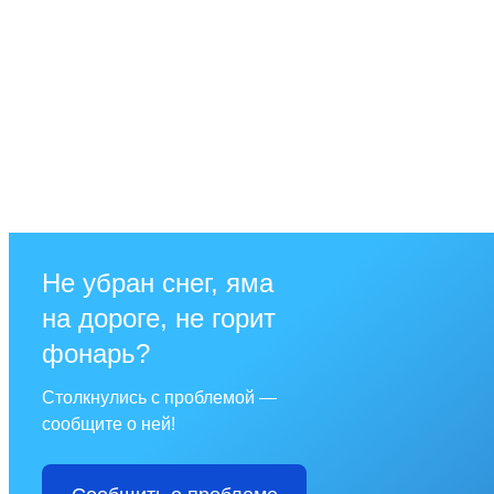
Не убран снег, яма
на дороге, не горит
фонарь?
Столкнулись с проблемой —
сообщите о ней!