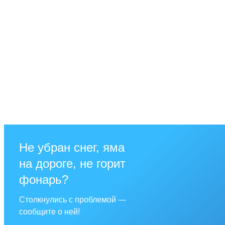
Не убран снег, яма
на дороге, не горит
фонарь?
Столкнулись с проблемой —
сообщите о ней!