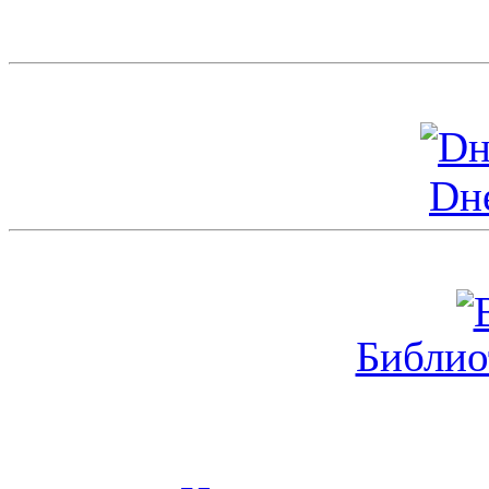
Dн
Библио