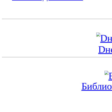
Dн
Библио